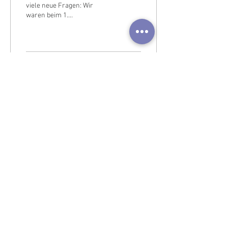
viele neue Fragen: Wir
waren beim 1.
Internationalen Symposium
für Musik und Gesellschaft in
Feldkirch Das...
61
0
1
Impressum: Verein Weltklänge
team@weltklaenge.com
Gardis 10b, 6833 Klaus
IBAN: AT62
3747 5000 0349 7542
BIC: RVVGAT2B475