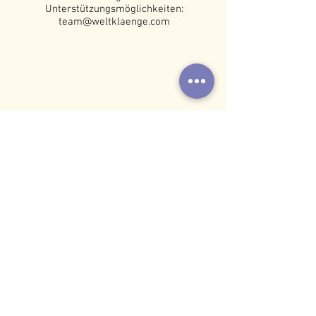
Unterstützungsmöglichkeiten:
team@weltklaenge.com
Impressum: Verein Weltklänge
team@weltklaenge.com
Gardis 10b, 6833 Klaus
IBAN: AT62
3747 5000 0349 7542