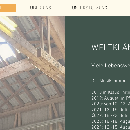
E
ÜBER UNS
UNTERSTÜTZUNG
WELTKLÄ
Viele Lebenswe
Der Musiksommer f
2018 in Klaus, initi
2019: August im P
2020: von 10.-13. 
2021: 12.-15. Juli
2
022: 18.-22. Juli
2023: 16.-18. Augu
2024: 12.-15. Augu