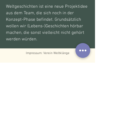
Weltgeschichten ist eine neue Projektidee
aus dem Team, die sich noch in der
Konzept-Phase befindet. Grundsätzlich
wollen wir (Lebens-)Geschichten hörbar
machen, die sonst vielleicht nicht gehört
werden würden.
Impressum: Verein Weltklänge
team@weltklaenge.com
Gardis 10b, 6833 Klaus
IBAN: AT62
3747 5000 0349 7542
BIC: RVVGAT2B475